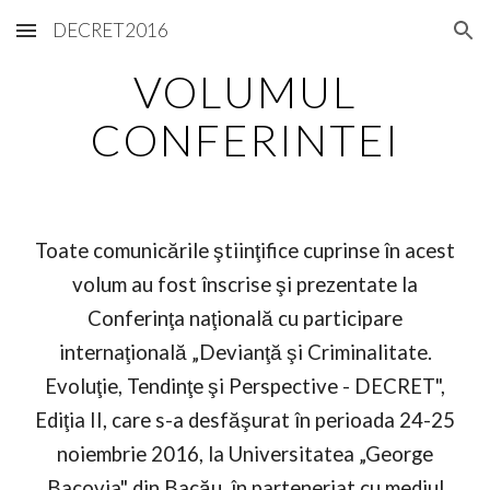
DECRET2016
Skip to main content
Skip to navigation
VOLUMUL
CONFERINTEI
Toate comunicările ştiinţifice cuprinse în acest
volum au fost înscrise şi prezentate la
Conferinţa naţională cu participare
internaţională „Devianţă şi Criminalitate.
Evoluţie, Tendinţe şi Perspective - DECRET",
Ediţia
II
, care s-a desfăşurat în perioada
2
4-
2
5
noiembrie 2016, la Universitatea „George
Bacovia" din Bacău, în parteneriat cu mediul